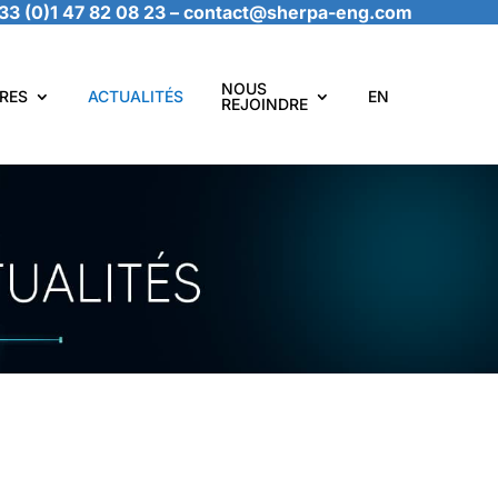
33 (0)1 47 82 08 23
–
contact@sherpa-eng.com
NOUS
RES
ACTUALITÉS
EN
REJOINDRE