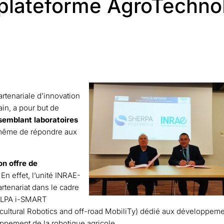
 plateforme AgroTechno
rtenariale d’innovation
in, a pour but de
semblant laboratoires
ême de répondre aux
on offre de
En effet, l’unité INRAE-
tenariat dans le cadre
le LPA i-SMART
icultural Robotics and off-road MobiliTy) dédié aux développem
ppement de la robotique agricole.