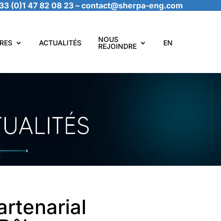
33 (0)1 47 82 08 23
–
contact@sherpa-eng.com
NOUS
RES
ACTUALITÉS
EN
REJOINDRE
rtenarial