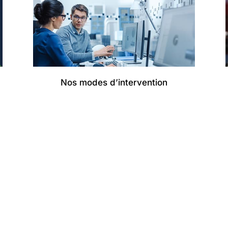
Nos modes d’intervention
G
DOMAINES D’EXPERTISE
rie des systèmes,
Systèmes énergétiques
ADAS et Véhicules
.