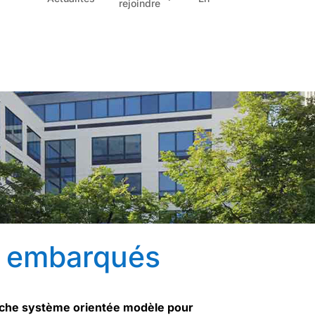
rejoindre
s embarqués
roche système orientée modèle pour