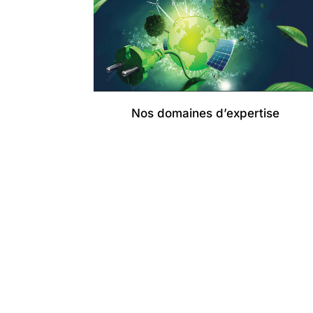
Nos domaines d’expertise
A PROPOS DE SHERPA ENGINEERIN
Plus de 25 ans d’expertise en ingénie
modélisation et contrôle commande.
La R&D au cœur de notre écosystème