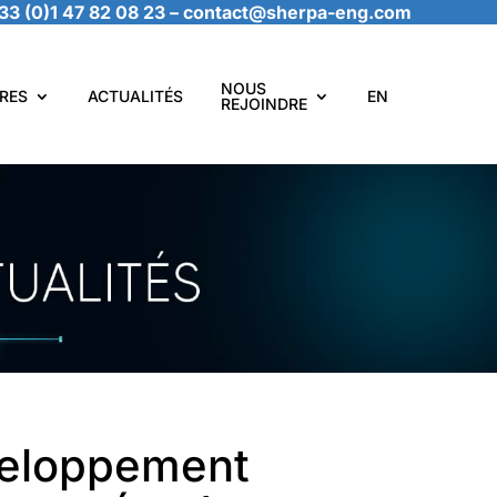
33 (0)1 47 82 08 23
–
contact@sherpa-eng.com
NOUS
RES
ACTUALITÉS
EN
REJOINDRE
veloppement